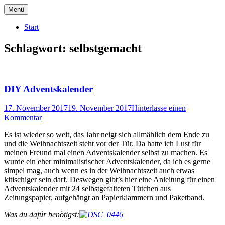
Zum
Menü
Inhalt
Eine weitere BlockBlogs.de Netzwerk
Dopaminjunkie
springen
Start
Website
Schlagwort:
selbstgemacht
DIY Adventskalender
17. November 2017
19. November 2017
Hinterlasse einen
Kommentar
Es ist wieder so weit, das Jahr neigt sich allmählich dem Ende zu
und die Weihnachtszeit steht vor der Tür. Da hatte ich Lust für
meinen Freund mal einen Adventskalender selbst zu machen. Es
wurde ein eher minimalistischer Adventskalender, da ich es gerne
simpel mag, auch wenn es in der Weihnachtszeit auch etwas
kitischiger sein darf. Deswegen gibt’s hier eine Anleitung für einen
Adventskalender mit 24 selbstgefalteten Tütchen aus
Zeitungspapier, aufgehängt an Papierklammern und Paketband.
Was du dafür benötigst: